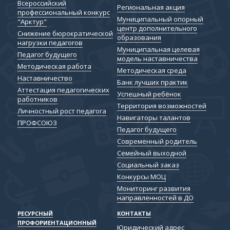
Всероссийский
Региональная акция
профессиональный конкурс
Муниципальный опорный
"Арктур"
центр дополнительного
Снижение бюрократической
образования
нагрузки педагогов
Муниципальная целевая
Педагог будущего
модель наставничества
Методическая работа
Методическая среда
Наставничество
Банк лучших практик
Аттестация педагогических
Успешный ребёнок
работников
Территория возможностей
Личностный рост педагога
Навигаторы талантов
ПРОФСОЮЗ
Педагог будущего
Современный родитель
Семейный выходной
Социальный заказ
Конкурсы МОЦ
Мониторинг развития
направленностей в ДО
РЕСУРСНЫЙ
КОНТАКТЫ
ПРОФОРИЕНТАЦИОННЫЙ
Юридический адрес