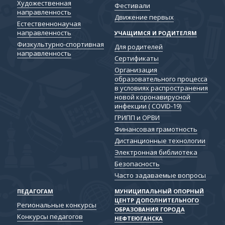
Художественная
Фестивали
направленность
Движение первых
Естественнонаучая
направленность
УЧАЩИМСЯ И РОДИТЕЛЯМ
Физкультурно-спортивная
Для родителей
направленность
Сертификаты
Организация
образовательного процесса
в условиях распространения
новой коронавирусной
инфекции ( COVID-19)
ГРИПП и ОРВИ
Финансовая грамотность
Дистанционные технологии
Электронная библиотека
Безопасность
Часто задаваемые вопросы
ПЕДАГОГАМ
МУНИЦИПАЛЬНЫЙ ОПОРНЫЙ
ЦЕНТР ДОПОЛНИТЕЛЬНОГО
Региональные конкурсы
ОБРАЗОВАНИЯ ГОРОДА
Конкурсы педагогов
НЕФТЕЮГАНСКА