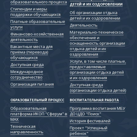
образовательного процесса
ДЕТЕЙ И ИХ ОЗДОРОВЛЕНИИ
Стипендии и меры
Об организации отдыха
поддержки обучающихся
детей и их оздоровлении
Платные образовательные
Деятельность
услуги
Материально-техническое
Финансово-хозяйственная
обеспечение и
деятельность
оснащенность организации
Вакантные места для
отдыха детей и их
приёма (перевода)
оздоровления
обучающихся
Услуги, в том числе платные,
Доступная среда
предоставляемые
Международное
организации отдыха детей
сотрудничество
и их оздоровления
Организация питания
Доступная среда
(организации отдыха детей)
ОБРАЗОВАТЕЛЬНЫЙ ПРОЦЕСС
ВОСПИТАТЕЛЬНАЯ РАБОТА
Образовательная
Программа воспитания МБУ
платформа ИКОП "Сферум" в
ДО ЦДО "Поиск"
МАХ
История фестивалей
Техническая
Проект "Успешный
направленность
ребенок"