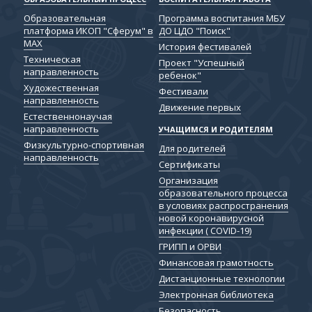
Образовательная
Программа воспитания МБУ
платформа ИКОП "Сферум" в
ДО ЦДО "Поиск"
МАХ
История фестивалей
Техническая
Проект "Успешный
направленность
ребенок"
Художественная
Фестивали
направленность
Движение первых
Естественнонаучая
направленность
УЧАЩИМСЯ И РОДИТЕЛЯМ
Физкультурно-спортивная
Для родителей
направленность
Сертификаты
Организация
образовательного процесса
в условиях распространения
новой коронавирусной
инфекции ( COVID-19)
ГРИПП и ОРВИ
Финансовая грамотность
Дистанционные технологии
Электронная библиотека
Безопасность