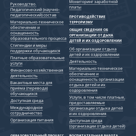
Мониторинг заработной
Руководство.
платы
Педагогический (научно-
педагогический) состав
ПРОТИВОДЕЙСТВИЕ
Материально-техническое
ТЕРРОРИЗМУ
обеспечение и
ОБЩИЕ СВЕДЕНИЯ ОБ
оснащенность
ОРГАНИЗАЦИИ ОТДЫХА
образовательного процесса
ДЕТЕЙ И ИХ ОЗДОРОВЛЕНИИ
Стипендии и меры
Об организации отдыха
поддержки обучающихся
детей и их оздоровлении
Платные образовательные
Деятельность
услуги
Материально-техническое
Финансово-хозяйственная
обеспечение и
деятельность
оснащенность организации
Вакантные места для
отдыха детей и их
приёма (перевода)
оздоровления
обучающихся
Услуги, в том числе платные,
Доступная среда
предоставляемые
Международное
организации отдыха детей
сотрудничество
и их оздоровления
Организация питания
Доступная среда
(организации отдыха детей)
ОБРАЗОВАТЕЛЬНЫЙ ПРОЦЕСС
ВОСПИТАТЕЛЬНАЯ РАБОТА