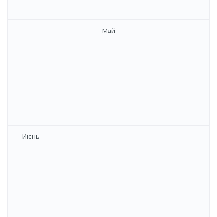
​Май
​​Июнь