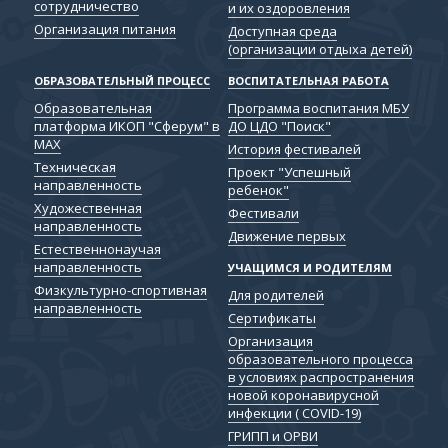
сотрудничество
и их оздоровления
Организация питания
Доступная среда
(организации отдыха детей)
ОБРАЗОВАТЕЛЬНЫЙ ПРОЦЕСС
ВОСПИТАТЕЛЬНАЯ РАБОТА
Образовательная
Программа воспитания МБУ
платформа ИКОП "Сферум" в
ДО ЦДО "Поиск"
МАХ
История фестивалей
Техническая
Проект "Успешный
направленность
ребенок"
Художественная
Фестивали
направленность
Движение первых
Естественнонаучая
направленность
УЧАЩИМСЯ И РОДИТЕЛЯМ
Физкультурно-спортивная
Для родителей
направленность
Сертификаты
Организация
образовательного процесса
в условиях распространения
новой коронавирусной
инфекции ( COVID-19)
ГРИПП и ОРВИ