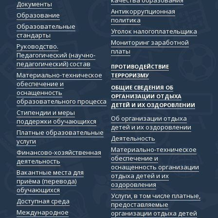
Документы
Антикоррупционная
Образование
политика
Образовательные
Уголок налогоплательщика
стандарты
Мониторинг заработной
Руководство.
платы
Педагогический (научно-
педагогический) состав
ПРОТИВОДЕЙСТВИЕ
Материально-техническое
ТЕРРОРИЗМУ
обеспечение и
ОБЩИЕ СВЕДЕНИЯ ОБ
оснащенность
ОРГАНИЗАЦИИ ОТДЫХА
образовательного процесса
ДЕТЕЙ И ИХ ОЗДОРОВЛЕНИИ
Стипендии и меры
Об организации отдыха
поддержки обучающихся
детей и их оздоровлении
Платные образовательные
Деятельность
услуги
Материально-техническое
Финансово-хозяйственная
обеспечение и
деятельность
оснащенность организации
Вакантные места для
отдыха детей и их
приёма (перевода)
оздоровления
обучающихся
Услуги, в том числе платные,
Доступная среда
предоставляемые
Международное
организации отдыха детей