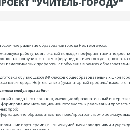
ОЕКТ "УЧИТЕЛЬ-ГОРОДУ"
олгосрочное развитие образования города Нефтеюганска.
ежающую» работу, комплексный подход к профориентации подростко
ностью погрузиться в атмосферу педагогического дела, познать с
ка» педагогических профессий: от обучения в рамках образователь
дготовки обучающихся 8-9 классов общеобразовательных школ гор
ах школ города Нефтеюганска (гуманитарный профиль/психолого-пе
ением следующих задач:
аций города Нефтеюганска, имеющих образовательный интерес и ск
 формированию мотивационной готовности к реализации професси
ных проб;
нформационно-образовательное поле/пространство» о реализуемых 
оциальными партнерами ( высшими учебными заведениями и учрежд