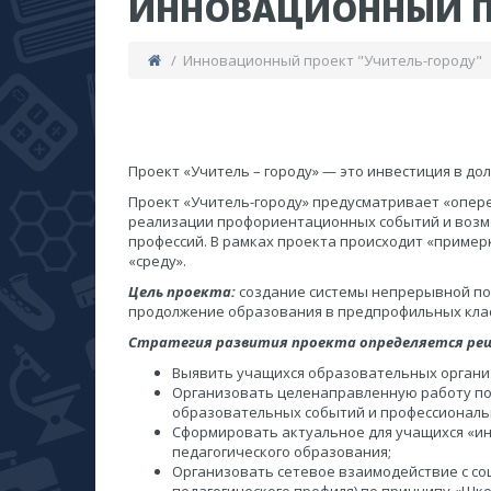
ИННОВАЦИОННЫЙ ПР
/ Инновационный проект "Учитель-городу"
Проект «Учитель – городу» — это инвестиция в д
Проект «Учитель-городу» предусматривает «опер
реализации профориентационных событий и возмож
профессий. В рамках проекта происходит «пример
«среду».
Цель проекта:
создание системы непрерывной по
продолжение образования в предпрофильных класс
Стратегия развития проекта определяется реш
Выявить учащихся образовательных организ
Организовать целенаправленную работу по
образовательных событий и профессиональ
Сформировать актуальное для учащихся «и
педагогического образования;
Организовать сетевое взаимодействие с с