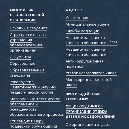
СВЕДЕНИЯ ОБ
О ЦЕНТРЕ
ОБРАЗОВАТЕЛЬНОЙ
Достижения
ОРГАНИЗАЦИИ
Муниципальные услуги
Основные сведения
Службы медиации
Структура и органы
Независимая оценка
управления
качества образования 2025
образовательной
Независимая оценка
организацией
качества образования
Документы
Антикоррупционная
Образование
политика
Образовательные
Уголок налогоплательщика
стандарты
Мониторинг заработной
Руководство.
платы
Педагогический (научно-
педагогический) состав
ПРОТИВОДЕЙСТВИЕ
Материально-техническое
ТЕРРОРИЗМУ
обеспечение и
ОБЩИЕ СВЕДЕНИЯ ОБ
оснащенность
ОРГАНИЗАЦИИ ОТДЫХА
образовательного процесса
ДЕТЕЙ И ИХ ОЗДОРОВЛЕНИИ
Стипендии и меры
Об организации отдыха
поддержки обучающихся