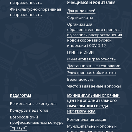
направленность
УЧАЩИМСЯ И РОДИТЕЛЯМ
Физкультурно-спортивная
Для родителей
направленность
Сертификаты
Организация
образовательного процесса
в условиях распространения
новой коронавирусной
инфекции ( COVID-19)
ГРИПП и ОРВИ
Финансовая грамотность
Дистанционные технологии
Электронная библиотека
Безопасность
Часто задаваемые вопросы
ПЕДАГОГАМ
МУНИЦИПАЛЬНЫЙ ОПОРНЫЙ
ЦЕНТР ДОПОЛНИТЕЛЬНОГО
Региональные конкурсы
ОБРАЗОВАНИЯ ГОРОДА
Конкурсы педагогов
НЕФТЕЮГАНСКА
Всероссийский
Региональная акция
профессиональный конкурс
Муниципальный опорный
"Арктур"
центр дополнительного