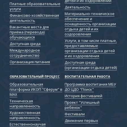
детей и их оздоровлении
Платные образовательные
Деятельность
услуги
Материально-техническое
Финансово-хозяйственная
обеспечение и
деятельность
оснащенность организации
Вакантные места для
отдыха детей и их
приёма (перевода)
оздоровления
обучающихся
Услуги, в том числе платные,
Доступная среда
предоставляемые
Международное
организации отдыха детей
сотрудничество
и их оздоровления
Организация питания
Доступная среда
(организации отдыха детей)
ОБРАЗОВАТЕЛЬНЫЙ ПРОЦЕСС
ВОСПИТАТЕЛЬНАЯ РАБОТА
Образовательная
Программа воспитания МБУ
платформа ИКОП "Сферум" в
ДО ЦДО "Поиск"
МАХ
История фестивалей
Техническая
Проект "Успешный
направленность
ребенок"
Художественная
Фестивали
направленность
Движение первых
Естественнонаучая