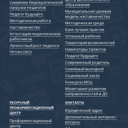
Снижение бюрократической
образования
нагрузки педагогов
Муниципальная целевая
Педагог будущего
модель наставничества
Методическая работа
Методическая среда
Наставничество
Банк лучших практик
Аттестация педагогических
Успешный ребёнок
работников
Территория возможностей
Личностный рост педагога
Навигаторы талантов
ПРОФСОЮЗ
Педагог будущего
Современный родитель
Семейный выходной
Социальный заказ
Конкурсы МОЦ
Мониторинг развития
направленностей в ДО
РЕСУРСНЫЙ
КОНТАКТЫ
ПРОФОРИЕНТАЦИОННЫЙ
Юридический адрес
ЦЕНТР
Дополнительные интернет-
Профориентационный
ресурсы
центр