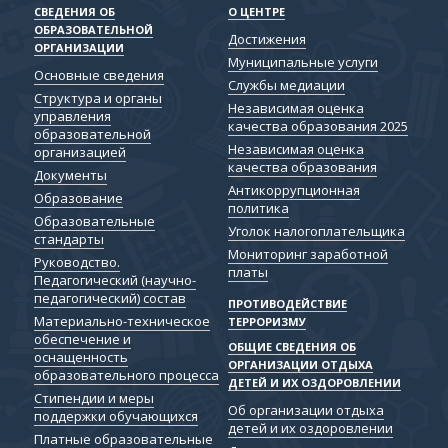
СВЕДЕНИЯ ОБ
О ЦЕНТРЕ
ОБРАЗОВАТЕЛЬНОЙ
Достижения
ОРГАНИЗАЦИИ
Муниципальные услуги
Основные сведения
Службы медиации
Структура и органы
Независимая оценка
управления
качества образования 2025
образовательной
Независимая оценка
организацией
качества образования
Документы
Антикоррупционная
Образование
политика
Образовательные
Уголок налогоплательщика
стандарты
Мониторинг заработной
Руководство.
платы
Педагогический (научно-
педагогический) состав
ПРОТИВОДЕЙСТВИЕ
Материально-техническое
ТЕРРОРИЗМУ
обеспечение и
ОБЩИЕ СВЕДЕНИЯ ОБ
оснащенность
ОРГАНИЗАЦИИ ОТДЫХА
образовательного процесса
ДЕТЕЙ И ИХ ОЗДОРОВЛЕНИИ
Стипендии и меры
Об организации отдыха
поддержки обучающихся
детей и их оздоровлении
Платные образовательные