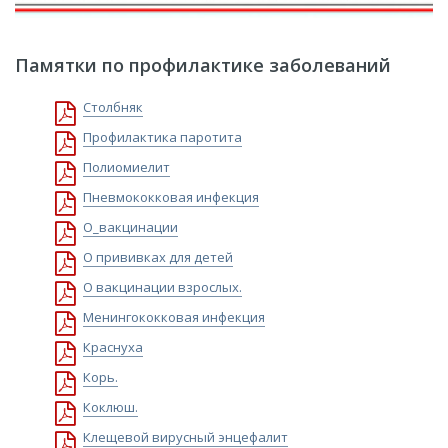
Памятки по профилактике заболеваний
Столбняк
Профилактика паротита
Полиомиелит
Пневмококковая инфекция
О_вакцинации
О прививках для детей
О вакцинации взрослых.
Менингококковая инфекция
Краснуха
Корь.
Коклюш.
Клещевой вирусный энцефалит