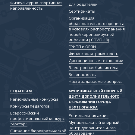
Физкультурно-спортивная
Для родителей
направленность
Сертификаты
Организация
образовательного процесса
в условиях распространения
новой коронавирусной
инфекции ( COVID-19)
ГРИПП и ОРВИ
Финансовая грамотность
Дистанционные технологии
Электронная библиотека
Безопасность
Часто задаваемые вопросы
ПЕДАГОГАМ
МУНИЦИПАЛЬНЫЙ ОПОРНЫЙ
ЦЕНТР ДОПОЛНИТЕЛЬНОГО
Региональные конкурсы
ОБРАЗОВАНИЯ ГОРОДА
Конкурсы педагогов
НЕФТЕЮГАНСКА
Всероссийский
Региональная акция
профессиональный конкурс
Муниципальный опорный
"Арктур"
центр дополнительного
Снижение бюрократической
образования