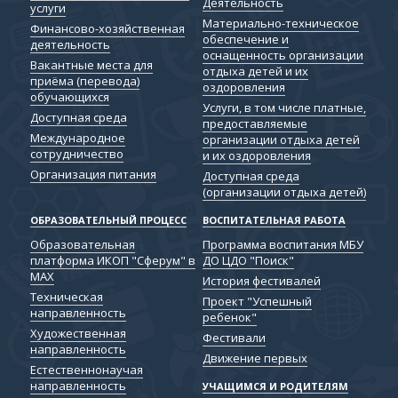
Деятельность
услуги
Материально-техническое
Финансово-хозяйственная
обеспечение и
деятельность
оснащенность организации
Вакантные места для
отдыха детей и их
приёма (перевода)
оздоровления
обучающихся
Услуги, в том числе платные,
Доступная среда
предоставляемые
Международное
организации отдыха детей
сотрудничество
и их оздоровления
Организация питания
Доступная среда
(организации отдыха детей)
ОБРАЗОВАТЕЛЬНЫЙ ПРОЦЕСС
ВОСПИТАТЕЛЬНАЯ РАБОТА
Образовательная
Программа воспитания МБУ
платформа ИКОП "Сферум" в
ДО ЦДО "Поиск"
МАХ
История фестивалей
Техническая
Проект "Успешный
направленность
ребенок"
Художественная
Фестивали
направленность
Движение первых
Естественнонаучая
направленность
УЧАЩИМСЯ И РОДИТЕЛЯМ