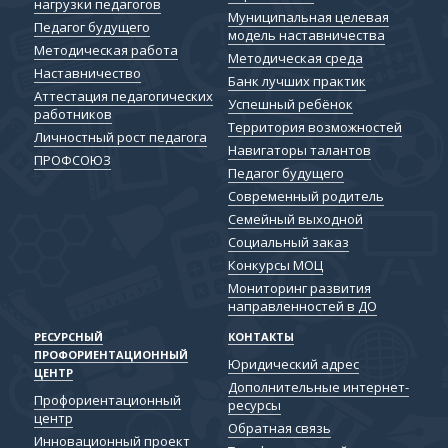
нагрузки педагогов
Муниципальная целевая
Педагог будущего
модель наставничества
Методическая работа
Методическая среда
Наставничество
Банк лучших практик
Аттестация педагогических
Успешный ребёнок
работников
Территория возможностей
Личностный рост педагога
Навигаторы талантов
ПРОФСОЮЗ
Педагог будущего
Современный родитель
Семейный выходной
Социальный заказ
Конкурсы МОЦ
Мониторинг развития
направленностей в ДО
РЕСУРСНЫЙ
КОНТАКТЫ
ПРОФОРИЕНТАЦИОННЫЙ
Юридический адрес
ЦЕНТР
Дополнительные интернет-
Профориентационный
ресурсы
центр
Обратная связь
Инновационный проект