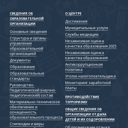
СВЕДЕНИЯ ОБ
О ЦЕНТРЕ
ОБРАЗОВАТЕЛЬНОЙ
Достижения
ОРГАНИЗАЦИИ
Муниципальные услуги
Основные сведения
Службы медиации
Структура и органы
Независимая оценка
управления
качества образования 2025
образовательной
Независимая оценка
организацией
качества образования
Документы
Антикоррупционная
Образование
политика
Образовательные
Уголок налогоплательщика
стандарты
Мониторинг заработной
Руководство.
платы
Педагогический (научно-
педагогический) состав
ПРОТИВОДЕЙСТВИЕ
Материально-техническое
ТЕРРОРИЗМУ
обеспечение и
ОБЩИЕ СВЕДЕНИЯ ОБ
оснащенность
ОРГАНИЗАЦИИ ОТДЫХА
образовательного процесса
ДЕТЕЙ И ИХ ОЗДОРОВЛЕНИИ
Стипендии и меры
Об организации отдыха