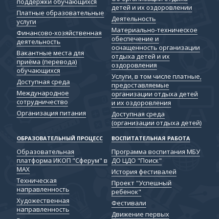
поддержки обучающихся
детей и их оздоровлении
Платные образовательные
Деятельность
услуги
Материально-техническое
Финансово-хозяйственная
обеспечение и
деятельность
оснащенность организации
Вакантные места для
отдыха детей и их
приёма (перевода)
оздоровления
обучающихся
Услуги, в том числе платные,
Доступная среда
предоставляемые
Международное
организации отдыха детей
сотрудничество
и их оздоровления
Организация питания
Доступная среда
(организации отдыха детей)
ОБРАЗОВАТЕЛЬНЫЙ ПРОЦЕСС
ВОСПИТАТЕЛЬНАЯ РАБОТА
Образовательная
Программа воспитания МБУ
платформа ИКОП "Сферум" в
ДО ЦДО "Поиск"
МАХ
История фестивалей
Техническая
Проект "Успешный
направленность
ребенок"
Художественная
Фестивали
направленность
Движение первых