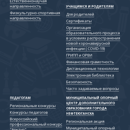
Естественнонаучая
направленность
УЧАЩИМСЯ И РОДИТЕЛЯМ
Физкультурно-спортивная
Для родителей
направленность
Сертификаты
Организация
образовательного процесса
в условиях распространения
новой коронавирусной
инфекции ( COVID-19)
ГРИПП и ОРВИ
Финансовая грамотность
Дистанционные технологии
Электронная библиотека
Безопасность
Часто задаваемые вопросы
ПЕДАГОГАМ
МУНИЦИПАЛЬНЫЙ ОПОРНЫЙ
ЦЕНТР ДОПОЛНИТЕЛЬНОГО
Региональные конкурсы
ОБРАЗОВАНИЯ ГОРОДА
Конкурсы педагогов
НЕФТЕЮГАНСКА
Всероссийский
Региональная акция
профессиональный конкурс
Муниципальный опорный
"Арктур"