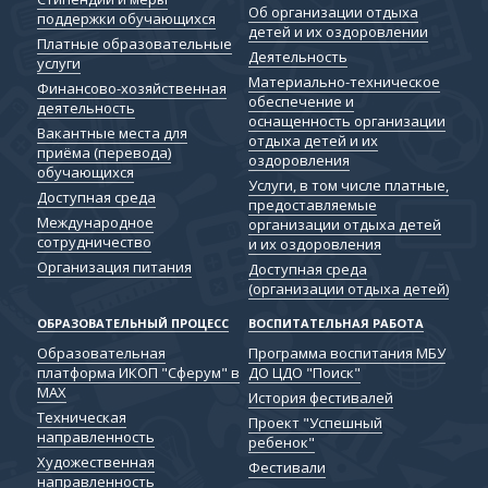
Об организации отдыха
поддержки обучающихся
детей и их оздоровлении
Платные образовательные
Деятельность
услуги
Материально-техническое
Финансово-хозяйственная
обеспечение и
деятельность
оснащенность организации
Вакантные места для
отдыха детей и их
приёма (перевода)
оздоровления
обучающихся
Услуги, в том числе платные,
Доступная среда
предоставляемые
Международное
организации отдыха детей
сотрудничество
и их оздоровления
Организация питания
Доступная среда
(организации отдыха детей)
ОБРАЗОВАТЕЛЬНЫЙ ПРОЦЕСС
ВОСПИТАТЕЛЬНАЯ РАБОТА
Образовательная
Программа воспитания МБУ
платформа ИКОП "Сферум" в
ДО ЦДО "Поиск"
МАХ
История фестивалей
Техническая
Проект "Успешный
направленность
ребенок"
Художественная
Фестивали
направленность