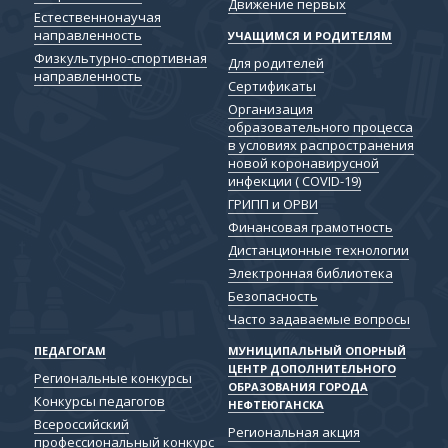
Движение первых
Естественнонаучая
направленность
УЧАЩИМСЯ И РОДИТЕЛЯМ
Физкультурно-спортивная
Для родителей
направленность
Сертификаты
Организация
образовательного процесса
в условиях распространения
новой коронавирусной
инфекции ( COVID-19)
ГРИПП и ОРВИ
Финансовая грамотность
Дистанционные технологии
Электронная библиотека
Безопасность
Часто задаваемые вопросы
ПЕДАГОГАМ
МУНИЦИПАЛЬНЫЙ ОПОРНЫЙ
ЦЕНТР ДОПОЛНИТЕЛЬНОГО
Региональные конкурсы
ОБРАЗОВАНИЯ ГОРОДА
Конкурсы педагогов
НЕФТЕЮГАНСКА
Всероссийский
Региональная акция
профессиональный конкурс