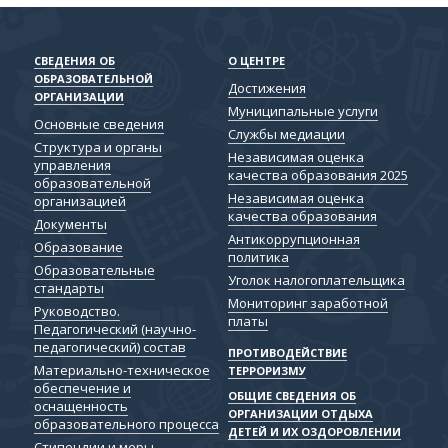
СВЕДЕНИЯ ОБ
О ЦЕНТРЕ
ОБРАЗОВАТЕЛЬНОЙ
Достижения
ОРГАНИЗАЦИИ
Муниципальные услуги
Основные сведения
Службы медиации
Структура и органы
Независимая оценка
управления
качества образования 2025
образовательной
Независимая оценка
организацией
качества образования
Документы
Антикоррупционная
Образование
политика
Образовательные
Уголок налогоплательщика
стандарты
Мониторинг заработной
Руководство.
платы
Педагогический (научно-
педагогический) состав
ПРОТИВОДЕЙСТВИЕ
Материально-техническое
ТЕРРОРИЗМУ
обеспечение и
ОБЩИЕ СВЕДЕНИЯ ОБ
оснащенность
ОРГАНИЗАЦИИ ОТДЫХА
образовательного процесса
ДЕТЕЙ И ИХ ОЗДОРОВЛЕНИИ
Стипендии и меры