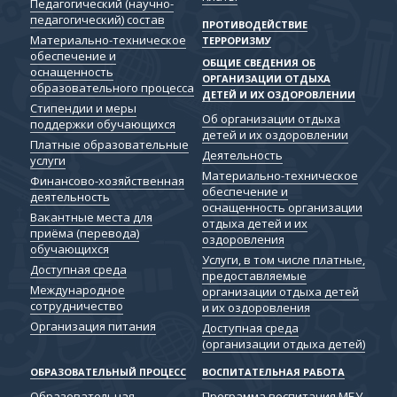
Педагогический (научно-
педагогический) состав
ПРОТИВОДЕЙСТВИЕ
Материально-техническое
ТЕРРОРИЗМУ
обеспечение и
ОБЩИЕ СВЕДЕНИЯ ОБ
оснащенность
ОРГАНИЗАЦИИ ОТДЫХА
образовательного процесса
ДЕТЕЙ И ИХ ОЗДОРОВЛЕНИИ
Стипендии и меры
Об организации отдыха
поддержки обучающихся
детей и их оздоровлении
Платные образовательные
Деятельность
услуги
Материально-техническое
Финансово-хозяйственная
обеспечение и
деятельность
оснащенность организации
Вакантные места для
отдыха детей и их
приёма (перевода)
оздоровления
обучающихся
Услуги, в том числе платные,
Доступная среда
предоставляемые
Международное
организации отдыха детей
сотрудничество
и их оздоровления
Организация питания
Доступная среда
(организации отдыха детей)
ОБРАЗОВАТЕЛЬНЫЙ ПРОЦЕСС
ВОСПИТАТЕЛЬНАЯ РАБОТА
Образовательная
Программа воспитания МБУ