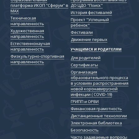
платформа ИКОП "Сферум" в
ДО ЦДО "Поиск"
МАХ
История фестивалей
Техническая
Проект "Успешный
направленность
ребенок"
Художественная
Фестивали
направленность
Движение первых
Естественнонаучая
направленность
УЧАЩИМСЯ И РОДИТЕЛЯМ
Физкультурно-спортивная
Для родителей
направленность
Сертификаты
Организация
образовательного процесса
в условиях распространения
новой коронавирусной
инфекции ( COVID-19)
ГРИПП и ОРВИ
Финансовая грамотность
Дистанционные технологии
Электронная библиотека
Безопасность
Часто задаваемые вопросы