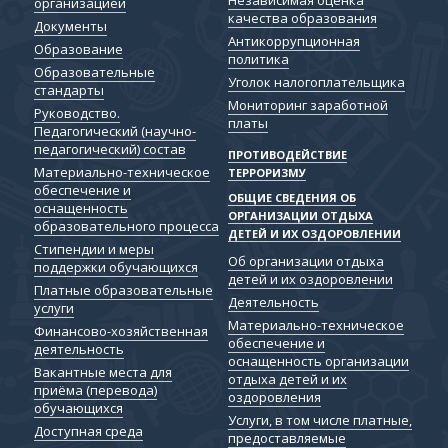
организацией
качества образования
Документы
Антикоррупционная
Образование
политика
Образовательные
Уголок налогоплательщика
стандарты
Мониторинг заработной
Руководство.
платы
Педагогический (научно-
педагогический) состав
ПРОТИВОДЕЙСТВИЕ
Материально-техническое
ТЕРРОРИЗМУ
обеспечение и
ОБЩИЕ СВЕДЕНИЯ ОБ
оснащенность
ОРГАНИЗАЦИИ ОТДЫХА
образовательного процесса
ДЕТЕЙ И ИХ ОЗДОРОВЛЕНИИ
Стипендии и меры
Об организации отдыха
поддержки обучающихся
детей и их оздоровлении
Платные образовательные
Деятельность
услуги
Материально-техническое
Финансово-хозяйственная
обеспечение и
деятельность
оснащенность организации
Вакантные места для
отдыха детей и их
приёма (перевода)
оздоровления
обучающихся
Услуги, в том числе платные,
Доступная среда
предоставляемые