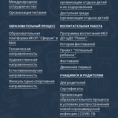
Международное
организации отдыха детей
сотрудничество
и их оздоровления
Организация питания
Доступная среда
(организации отдыха детей)
ОБРАЗОВАТЕЛЬНЫЙ ПРОЦЕСС
ВОСПИТАТЕЛЬНАЯ РАБОТА
Образовательная
Программа воспитания МБУ
платформа ИКОП "Сферум" в
ДО ЦДО "Поиск"
МАХ
История фестивалей
Техническая
Проект "Успешный
направленность
ребенок"
Художественная
Фестивали
направленность
Движение первых
Естественнонаучая
направленность
УЧАЩИМСЯ И РОДИТЕЛЯМ
Физкультурно-спортивная
Для родителей
направленность
Сертификаты
Организация
образовательного процесса
в условиях распространения
новой коронавирусной
инфекции ( COVID-19)