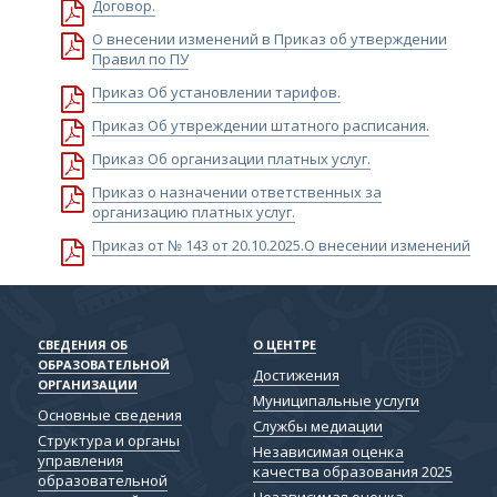
Договор.
О внесении изменений в Приказ об утверждении
Правил по ПУ
Приказ Об установлении тарифов.
Приказ Об утвреждении штатного расписания.
Приказ Об организации платных услуг.
Приказ о назначении ответственных за
организацию платных услуг.
Приказ от № 143 от 20.10.2025.О внесении изменений
СВЕДЕНИЯ ОБ
О ЦЕНТРЕ
ОБРАЗОВАТЕЛЬНОЙ
Достижения
ОРГАНИЗАЦИИ
Муниципальные услуги
Основные сведения
Службы медиации
Структура и органы
Независимая оценка
управления
качества образования 2025
образовательной
Независимая оценка