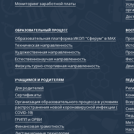
Мониторинг заработной платы
Услу
орг
Дос
ОБРАЗОВАТЕЛЬНЫЙ ПРОЦЕСС
ВОС
Образовательная платформа ИКОП "Сферум" в МАХ
Про
Техническая направленность
Ист
Художественная направленность
Про
Естественнонаучая направленность
Фес
Физкультурно-спортивная направленность
Дви
УЧАЩИМСЯ И РОДИТЕЛЯМ
ПЕД
Для родителей
Рег
Сертификаты
Кон
Организация образовательного процесса в условиях
Все
распространения новой коронавирусной инфекции (
Сни
COVID-19)
Пед
ГРИПП и ОРВИ
Мет
Финансовая грамотность
Нас
Дистанционные технологии