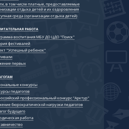
ги, в том числе платные, предоставляемые
анизации отдыха детей и их оздоровления
тупная среда (организации отдыха детей)
ПИТАТЕЛЬНАЯ РАБОТА
грамма воспитания МБУ ДО ЦДО "Поиск"
ория фестивалей
ект "Успешный ребенок"
тивали
жение первых
АГОГАМ
иональные конкурсы
курсы педагогов
российский профессиональный конкурс "Арктур"
жение бюрократической нагрузки педагогов
агог будущего
одическая работа
тавничество