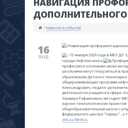
НАВИГАЦИЯ ПРОФО
ДОПОЛНИТЕЛЬНОГО
/
Новости и события
16
Навигация профориентационно
15 января 2026 года в МБУ ДО
ЯНВ
города Нефтеюганска.
Профори
профессии и осознании своих инте
школьники могут погрузиться в пра
образования Детского технопарка
общеразвивающих программ нефтег
Александрович, педагог дополните
деятельности учащихся в сфере «Ха
Эльвира Рафаиловна, методист МБУ
научно-технологических проектов
общеобразовательная школа с углу
федерального центра "Сириус" , о
clck.ru/3RHfvG