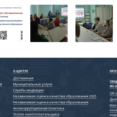
О ЦЕНТРЕ
ПРО
Достижения
ОБЩ
ой
Муниципальные услуги
ИХ 
Службы медиации
Об 
Независимая оценка качества образования 2025
Дея
Независимая оценка качества образования
Мат
Антикоррупционная политика
осн
Уголок налогоплательщика
озд