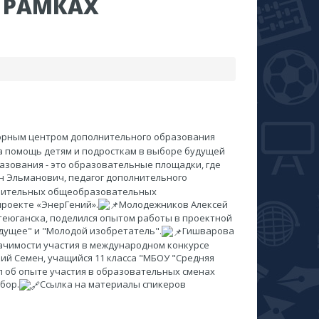
 РАМКАХ
опорным центром дополнительного образования
 помощь детям и подросткам в выборе будущей
азования - это образовательные площадки, где
 Эльманович, педагог дополнительного
олнительных общеобразовательных
роекте «ЭнерГений».
Молодежников Алексей
теюганска, поделился опытом работы в проектной
будущее" и "Молодой изобретатель".
Гишварова
ачимости участия в международном конкурсе
ий Семен, учащийся 11 класса "МБОУ "Средняя
 об опыте участия в образовательных сменах
бор.
Ссылка на материалы спикеров