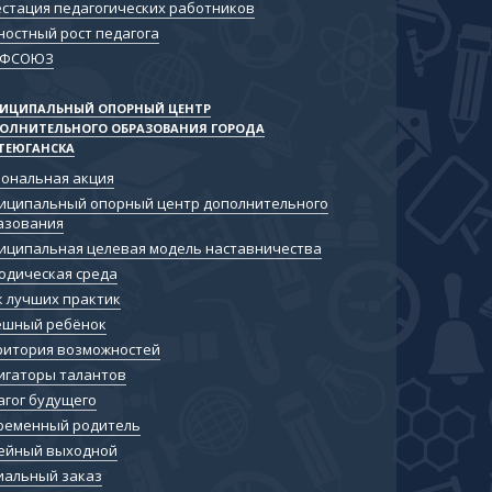
естация педагогических работников
ностный рост педагога
ОФСОЮЗ
ИЦИПАЛЬНЫЙ ОПОРНЫЙ ЦЕНТР
ОЛНИТЕЛЬНОГО ОБРАЗОВАНИЯ ГОРОДА
ТЕЮГАНСКА
иональная акция
иципальный опорный центр дополнительного
азования
иципальная целевая модель наставничества
одическая среда
к лучших практик
ешный ребёнок
ритория возможностей
игаторы талантов
агог будущего
ременный родитель
ейный выходной
иальный заказ