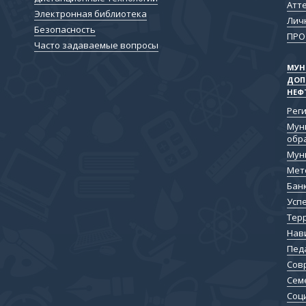
Атт
Электронная библиотека
Лич
Безопасность
ПР
Часто задаваемые вопросы
МУН
ДОП
НЕФ
Рег
Мун
обр
Мун
Мет
Бан
Усп
Тер
Нав
Пед
Сов
Сем
Соц