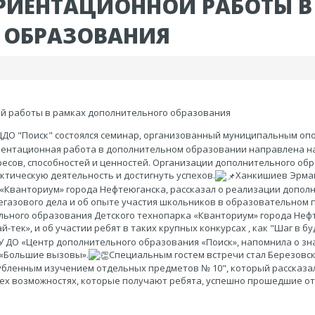
РИЕНТАЦИОННОЙ РАБОТЫ В
 ОБРАЗОВАНИЯ
й работы в рамках дополнительного образования
 "ЦДО "Поиск" состоялся семинар, организованный муниципальным 
ентационная работа в дополнительном образовании направлена на
ресов, способностей и ценностей. Организации дополнительного обр
ктическую деятельность и достигнуть успехов.
Ханкишиев Эрман
 «Кванториум» города Нефтеюганска, рассказал о реализации доп
азового дела и об опыте участия школьников в образовательном п
льного образования Детского технопарка «Кванториум» города Неф
й-тек», и об участии ребят в таких крупных конкурсах , как "Шаг в 
 ДО «Центр дополнительного образования «Поиск», напомнила о зн
 «Большие вызовы».
Специальным гостем встречи стал Березовск
бленным изучением отдельных предметов № 10", который рассказал
 тех возможностях, которые получают ребята, успешно прошедшие от