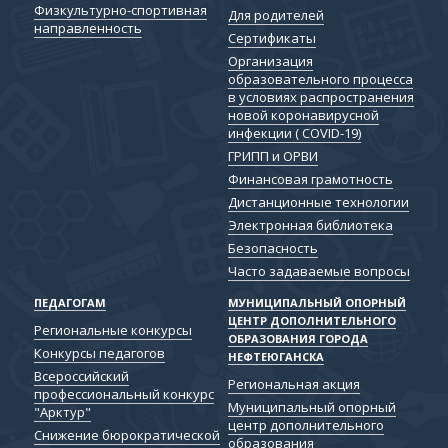
Физкультурно-спортивная
Для родителей
направленность
Сертификаты
Организация
образовательного процесса
в условиях распространения
новой коронавирусной
инфекции ( COVID-19)
ГРИПП и ОРВИ
Финансовая грамотность
Дистанционные технологии
Электронная библиотека
Безопасность
Часто задаваемые вопросы
ПЕДАГОГАМ
МУНИЦИПАЛЬНЫЙ ОПОРНЫЙ
ЦЕНТР ДОПОЛНИТЕЛЬНОГО
Региональные конкурсы
ОБРАЗОВАНИЯ ГОРОДА
Конкурсы педагогов
НЕФТЕЮГАНСКА
Всероссийский
Региональная акция
профессиональный конкурс
Муниципальный опорный
"Арктур"
центр дополнительного
Снижение бюрократической
образования