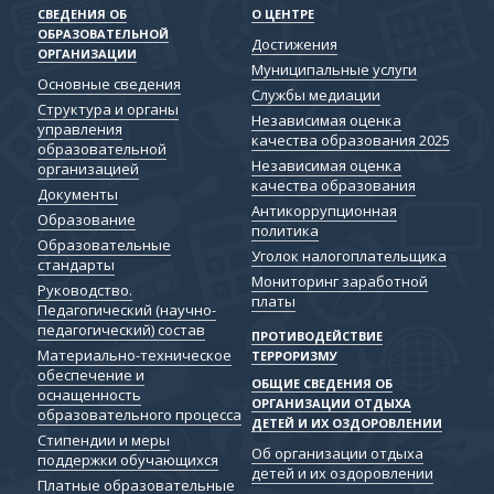
СВЕДЕНИЯ ОБ
О ЦЕНТРЕ
ОБРАЗОВАТЕЛЬНОЙ
Достижения
ОРГАНИЗАЦИИ
Муниципальные услуги
Основные сведения
Службы медиации
Структура и органы
Независимая оценка
управления
качества образования 2025
образовательной
Независимая оценка
организацией
качества образования
Документы
Антикоррупционная
Образование
политика
Образовательные
Уголок налогоплательщика
стандарты
Мониторинг заработной
Руководство.
платы
Педагогический (научно-
педагогический) состав
ПРОТИВОДЕЙСТВИЕ
Материально-техническое
ТЕРРОРИЗМУ
обеспечение и
ОБЩИЕ СВЕДЕНИЯ ОБ
оснащенность
ОРГАНИЗАЦИИ ОТДЫХА
образовательного процесса
ДЕТЕЙ И ИХ ОЗДОРОВЛЕНИИ
Стипендии и меры
Об организации отдыха
поддержки обучающихся
детей и их оздоровлении
Платные образовательные