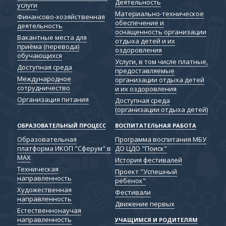
Деятельность
услуги
Материально-техническое
Финансово-хозяйственная
обеспечение и
деятельность
оснащенность организации
Вакантные места для
отдыха детей и их
приёма (перевода)
оздоровления
обучающихся
Услуги, в том числе платные,
Доступная среда
предоставляемые
Международное
организации отдыха детей
сотрудничество
и их оздоровления
Организация питания
Доступная среда
(организации отдыха детей)
ОБРАЗОВАТЕЛЬНЫЙ ПРОЦЕСС
ВОСПИТАТЕЛЬНАЯ РАБОТА
Образовательная
Программа воспитания МБУ
платформа ИКОП "Сферум" в
ДО ЦДО "Поиск"
МАХ
История фестивалей
Техническая
Проект "Успешный
направленность
ребенок"
Художественная
Фестивали
направленность
Движение первых
Естественнонаучая
направленность
УЧАЩИМСЯ И РОДИТЕЛЯМ