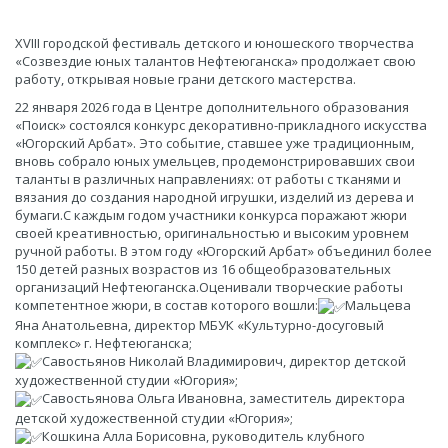
​XVIII городской фестиваль детского и юношеского творчества
«Созвездие юных талантов Нефтеюганска» продолжает свою
работу, открывая новые грани детского мастерства.
22 января 2026 года в Центре дополнительного образования
«Поиск» состоялся конкурс декоративно-прикладного искусства
«Югорский Арбат». Это событие, ставшее уже традиционным,
вновь собрало юных умельцев, продемонстрировавших свои
таланты в различных направлениях: от работы с тканями и
вязания до создания народной игрушки, изделий из дерева и
бумаги.С каждым годом участники конкурса поражают жюри
своей креативностью, оригинальностью и высоким уровнем
ручной работы. В этом году «Югорский Арбат» объединил более
150 детей разных возрастов из 16 общеобразовательных
организаций Нефтеюганска.Оценивали творческие работы
компетентное жюри, в состав которого вошли:
Мальцева
Яна Анатольевна, директор МБУК «Культурно-досуговый
комплекс» г. Нефтеюганска;
Савостьянов Николай Владимирович, директор детской
художественной студии «Югория»;
Савостьянова Ольга Ивановна, заместитель директора
детской художественной студии «Югория»;
Кошкина Алла Борисовна, руководитель клубного