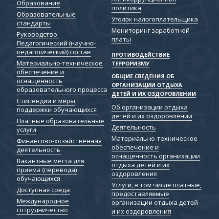
Образование
политика
Образовательные
Уголок налогоплательщика
стандарты
Мониторинг заработной
Руководство.
платы
Педагогический (научно-
педагогический) состав
ПРОТИВОДЕЙСТВИЕ
Материально-техническое
ТЕРРОРИЗМУ
обеспечение и
ОБЩИЕ СВЕДЕНИЯ ОБ
оснащенность
ОРГАНИЗАЦИИ ОТДЫХА
образовательного процесса
ДЕТЕЙ И ИХ ОЗДОРОВЛЕНИИ
Стипендии и меры
Об организации отдыха
поддержки обучающихся
детей и их оздоровлении
Платные образовательные
Деятельность
услуги
Материально-техническое
Финансово-хозяйственная
обеспечение и
деятельность
оснащенность организации
Вакантные места для
отдыха детей и их
приёма (перевода)
оздоровления
обучающихся
Услуги, в том числе платные,
Доступная среда
предоставляемые
Международное
организации отдыха детей
сотрудничество
и их оздоровления