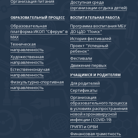
Организация питания
Доступная среда
(организации отдыха детей)
ОБРАЗОВАТЕЛЬНЫЙ ПРОЦЕСС
ВОСПИТАТЕЛЬНАЯ РАБОТА
Образовательная
Программа воспитания МБУ
платформа ИКОП "Сферум" в
ДО ЦДО "Поиск"
МАХ
История фестивалей
Техническая
Проект "Успешный
направленность
ребенок"
Художественная
Фестивали
направленность
Движение первых
Естественнонаучая
направленность
УЧАЩИМСЯ И РОДИТЕЛЯМ
Физкультурно-спортивная
Для родителей
направленность
Сертификаты
Организация
образовательного процесса
в условиях распространения
новой коронавирусной
инфекции ( COVID-19)
ГРИПП и ОРВИ
Финансовая грамотность