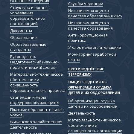
Основные сведения
Службы медиации
Структура и органы
Независимая оценка
управления
качества образования 2025
образовательной
Независимая оценка
организацией
качества образования
Документы
Антикоррупционная
Образование
политика
Образовательные
Уголок налогоплательщика
стандарты
Мониторинг заработной
Руководство.
платы
Педагогический (научно-
педагогический) состав
ПРОТИВОДЕЙСТВИЕ
Материально-техническое
ТЕРРОРИЗМУ
обеспечение и
ОБЩИЕ СВЕДЕНИЯ ОБ
оснащенность
ОРГАНИЗАЦИИ ОТДЫХА
образовательного процесса
ДЕТЕЙ И ИХ ОЗДОРОВЛЕНИИ
Стипендии и меры
Об организации отдыха
поддержки обучающихся
детей и их оздоровлении
Платные образовательные
Деятельность
услуги
Материально-техническое
Финансово-хозяйственная
обеспечение и
деятельность
оснащенность организации
Вакантные места для