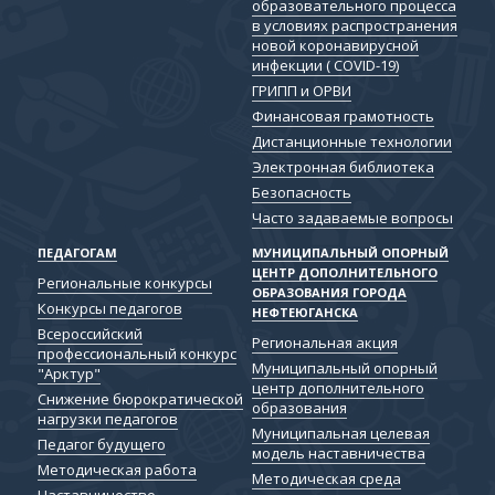
образовательного процесса
в условиях распространения
новой коронавирусной
инфекции ( COVID-19)
ГРИПП и ОРВИ
Финансовая грамотность
Дистанционные технологии
Электронная библиотека
Безопасность
Часто задаваемые вопросы
ПЕДАГОГАМ
МУНИЦИПАЛЬНЫЙ ОПОРНЫЙ
ЦЕНТР ДОПОЛНИТЕЛЬНОГО
Региональные конкурсы
ОБРАЗОВАНИЯ ГОРОДА
Конкурсы педагогов
НЕФТЕЮГАНСКА
Всероссийский
Региональная акция
профессиональный конкурс
Муниципальный опорный
"Арктур"
центр дополнительного
Снижение бюрократической
образования
нагрузки педагогов
Муниципальная целевая
Педагог будущего
модель наставничества
Методическая работа
Методическая среда
Наставничество