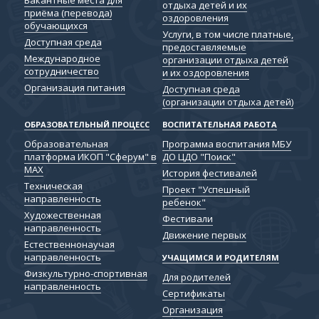
отдыха детей и их
приёма (перевода)
оздоровления
обучающихся
Услуги, в том числе платные,
Доступная среда
предоставляемые
Международное
организации отдыха детей
сотрудничество
и их оздоровления
Организация питания
Доступная среда
(организации отдыха детей)
ОБРАЗОВАТЕЛЬНЫЙ ПРОЦЕСС
ВОСПИТАТЕЛЬНАЯ РАБОТА
Образовательная
Программа воспитания МБУ
платформа ИКОП "Сферум" в
ДО ЦДО "Поиск"
МАХ
История фестивалей
Техническая
Проект "Успешный
направленность
ребенок"
Художественная
Фестивали
направленность
Движение первых
Естественнонаучая
направленность
УЧАЩИМСЯ И РОДИТЕЛЯМ
Физкультурно-спортивная
Для родителей
направленность
Сертификаты
Организация