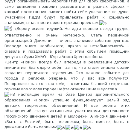
будут организовывать мероприятия для своих сверстников, а
само движение позволит развиваться в разных сферах –
каждый воспитанник сможет найти себе увлечение по душе.
Участники РДДМ будут привлекать ребят к социально
значимым, в частности волонтерским, проектам.
«Дорогу осилит идущий. Но идти первым всегда трудно,
ответственно и очень интересно. Стать первичной
организацией Движения – очень значимое событие для вас.
Впереди много необычного, яркого и незабываемого!» –
сказала и поздравила ребят с этим событием помощник
депутата Думы ХМАО – Югры Аниса Хрестолюбова.
«Центр «Поиск» всегда был впереди в реализации детских
инициатив. Благодарю ребят за то, что стали инициаторами
создания первичного отделения. Это важное событие для
города и региона. Уверена, что у вас все получится.
Поздравляю вас со стартом!», – отметила бывший секретарь
горкома комсомола города Нефтеюганска Нина Федотова.
В настоящее время на базе Центра дополнительного
образования «Поиск» успешно функционирует целый ряд
детских творческих объединений. И все ребята этих
объединений станут активными участниками деятельности
Российского движения детей и молодежи. А миссия движения:
«Быть с Россией, быть человеком, быть вместе, быть в
движении и быть первым»!